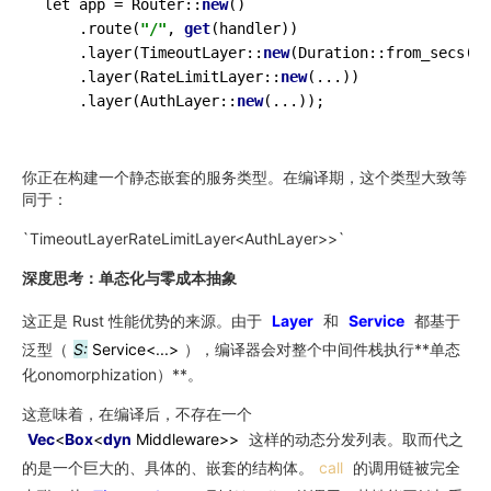
let app = Router:
:
new
()

    .route(
"/"
, 
get
(handler))

    .layer(TimeoutLayer:
:
new
(Duration:
:from_secs(
10
    .layer(RateLimitLayer:
:
new
(...))

    .layer(AuthLayer:
:
new
你正在构建一个静态嵌套的服务类型。在编译期，这个类型大致等
同于：
`TimeoutLayerRateLimitLayer<AuthLayer>>`
深度思考：单态化与零成本抽象
这正是 Rust 性能优势的来源。由于
Layer
和
Service
都基于
泛型（
S:
Service<...>
），编译器会对整个中间件栈执行**单态
化onomorphization）**。
这意味着，在编译后，不存在一个
Vec
<
Box
<
dyn
Middleware>>
这样的动态分发列表。取而代之
的是一个巨大的、具体的、嵌套的结构体。
call
的调用链被完全