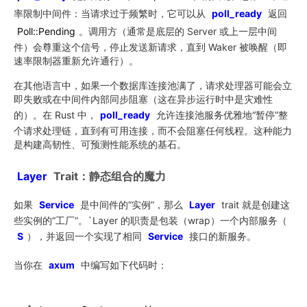
率限制中间件：当请求过于频繁时，它可以从
poll_ready
返回
Poll::Pending
。调用方（通常是底层的 Server 或上一层中间
件）会尊重这个信号，停止发送新请求，直到 Waker 被唤醒（即
速率限制器重新允许通行）。
在其他语言中，如果一个数据库连接池满了，请求处理器可能会立
即失败或在中间件内部同步阻塞（这在异步运行时中是灾难性
的）。在 Rust 中，
poll_ready
允许连接池服务优雅地“暂停”整
个请求处理链，直到有可用连接，而不会阻塞任何线程。这种能力
是构建高韧性、可预测性能系统的基石。
Layer
Trait：静态组合的魔力
如果
Service
是中间件的“实例”，那么
Layer
trait 就是创建这
些实例的“工厂”。`Layer 的职责是包装（wrap）一个内部服务（
S
），并返回一个实现了相同
Service
接口的新服务。
当你在
axum
中编写如下代码时：