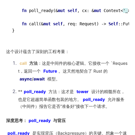
fn
poll_ready
(&
mut
self
, cx: &
mut
 Context<
'_
>) 
fn
call
(&
mut
self
, req: Request) 
->
Self
::Futur
这个设计蕴含了深刻的工程考量：
call
方法
：这是中间件的核心逻辑。它接收一个 `Reques
t，返回一个
Future
。这天然地契合了 Rust 的
async
/
await
模型。
**
poll_ready
方法：这才是
tower
设计的精髓所在，
也是它超越简单函数包装的地方。
poll_ready
允许服务
（中间件）报告它是否“准备好”接收下一个请求。
深度思考：
poll_ready
与背压
poll_ready
是实现背压（Backpressure）的关键。想象一个速