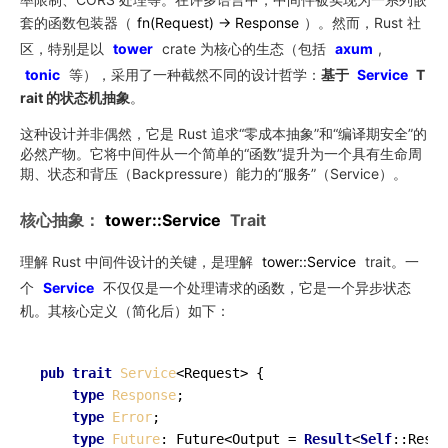
套的函数包装器（
fn
(Request)
->
Response
）。然而，Rust 社
区，特别是以
tower
crate 为核心的生态（包括
axum
,
tonic
等），采用了一种截然不同的设计哲学：
基于
Service
T
rait 的状态机抽象
。
这种设计并非偶然，它是 Rust 追求“零成本抽象”和“编译期安全”的
必然产物。它将中间件从一个简单的“函数”提升为一个具有生命周
期、状态和背压（Backpressure）能力的“服务”（Service）。
核心抽象：
tower::Service
Trait
理解 Rust 中间件设计的关键，是理解
tower::Service
trait。一
个
Service
不仅仅是一个处理请求的函数，它是一个异步状态
机。其核心定义（简化后）如下：
pub
trait
Service
<Request> {

type
Response
;

type
Error
;

type
Future
: Future<Output = 
Result
<
Self
::Respo