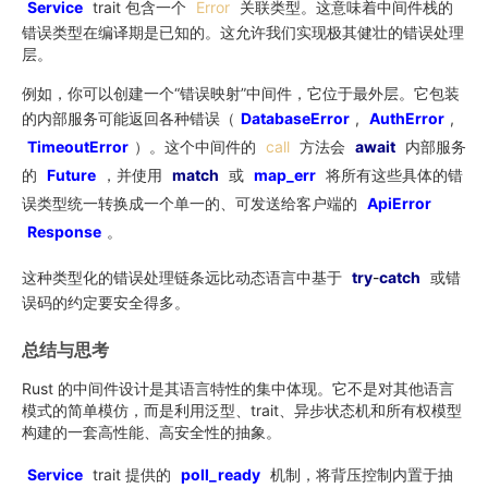
Service
trait 包含一个
Error
关联类型。这意味着中间件栈的
错误类型在编译期是已知的。这允许我们实现极其健壮的错误处理
层。
例如，你可以创建一个“错误映射”中间件，它位于最外层。它包装
的内部服务可能返回各种错误（
DatabaseError
,
AuthError
,
TimeoutError
）。这个中间件的
call
方法会
await
内部服务
的
Future
，并使用
match
或
map_err
将所有这些具体的错
误类型统一转换成一个单一的、可发送给客户端的
ApiError
Response
。
这种类型化的错误处理链条远比动态语言中基于
try
-
catch
或错
误码的约定要安全得多。
总结与思考
Rust 的中间件设计是其语言特性的集中体现。它不是对其他语言
模式的简单模仿，而是利用泛型、trait、异步状态机和所有权模型
构建的一套高性能、高安全性的抽象。
Service
trait 提供的
poll_ready
机制，将背压控制内置于抽